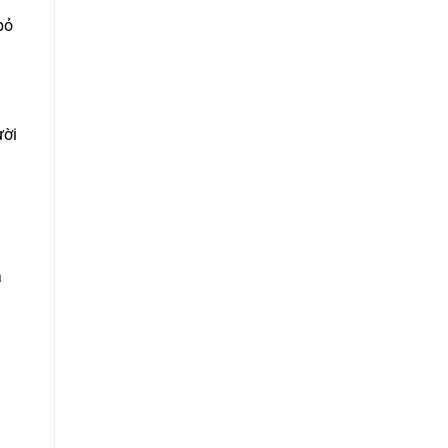
bỏ
ười
á