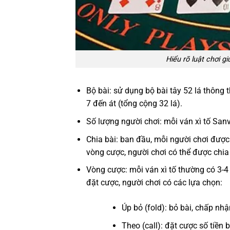
Hiểu rõ luật chơi g
Bộ bài: sử dụng bộ bài tây 52 lá thông 
7 đến át (tổng cộng 32 lá).
Số lượng người chơi: mỗi ván xì tố Sanv
Chia bài: ban đầu, mỗi người chơi được c
vòng cược, người chơi có thể được chia 
Vòng cược: mỗi ván xì tố thường có 3-4
đặt cược, người chơi có các lựa chọn:
Úp bỏ (fold): bỏ bài, chấp nh
Theo (call): đặt cược số tiền 