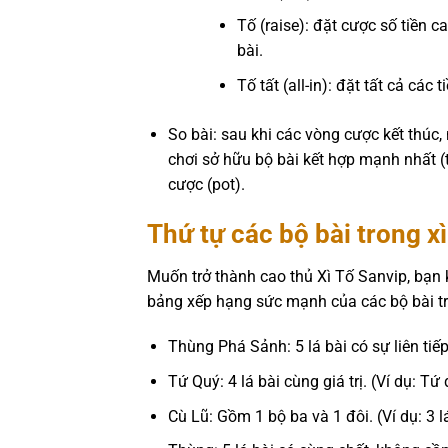
Tố (raise): đặt cược số tiền 
bài.
Tố tất (all-in): đặt tất cả các 
So bài: sau khi các vòng cược kết thúc,
chơi sở hữu bộ bài kết hợp mạnh nhất (t
cược (pot).
Thứ tự các bộ bài trong xì
Muốn trở thành cao thủ Xì Tố Sanvip, bạn
bảng xếp hạng sức mạnh của các bộ bài tr
Thùng Phá Sảnh: 5 lá bài có sự liên tiếp 
Tứ Quý: 4 lá bài cùng giá trị. (Ví dụ: Tứ 
Cù Lũ: Gồm 1 bộ ba và 1 đôi. (Ví dụ: 3 lá