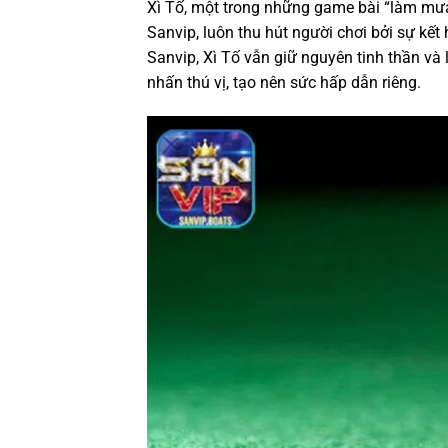
Xì Tố, một trong những game bài “làm mưa 
Sanvip, luôn thu hút người chơi bởi sự kế
Sanvip, Xì Tố vẫn giữ nguyên tinh thần và 
nhấn thú vị, tạo nên sức hấp dẫn riêng.