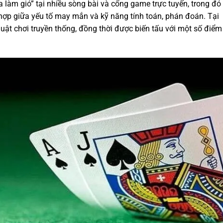
làm gió” tại nhiều sòng bài và cổng game trực tuyến, trong đó
t hợp giữa yếu tố may mắn và kỹ năng tính toán, phán đoán. Tại
luật chơi truyền thống, đồng thời được biến tấu với một số điểm