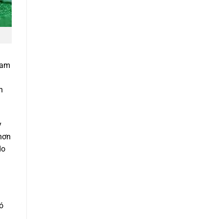
ham
h
ỳ
 hơn
do
ó