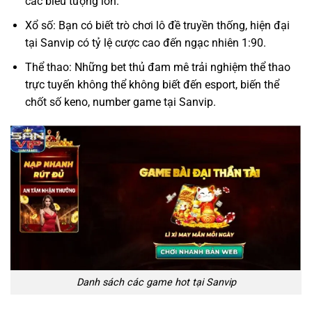
các biểu tượng lớn.
Xổ số: Bạn có biết trò chơi lô đề truyền thống, hiện đại
tại Sanvip có tỷ lệ cược cao đến ngạc nhiên 1:90.
Thể thao: Những bet thủ đam mê trải nghiệm thể thao
trực tuyến không thể không biết đến esport, biến thể
chốt số keno, number game tại Sanvip.
Danh sách các game hot tại Sanvip