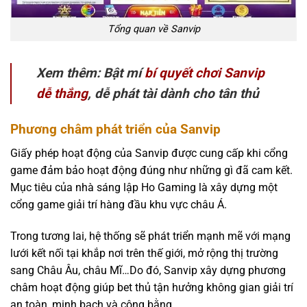
Tổng quan về Sanvip
Xem thêm: Bật mí
bí quyết chơi Sanvip
dễ thắng
, dễ phát tài dành cho tân thủ
Phương châm phát triển của Sanvip
Giấy phép hoạt động của Sanvip được cung cấp khi cổng
game đảm bảo hoạt động đúng như những gì đã cam kết.
Mục tiêu của nhà sáng lập Ho Gaming là xây dựng một
cổng game giải trí hàng đầu khu vực châu Á.
Trong tương lai, hệ thống sẽ phát triển mạnh mẽ với mạng
lưới kết nối tại khắp nơi trên thế giới, mở rộng thị trường
sang Châu Âu, châu Mĩ…Do đó, Sanvip xây dựng phương
châm hoạt động giúp bet thủ tận hưởng không gian giải trí
an toàn, minh bạch và công bằng.