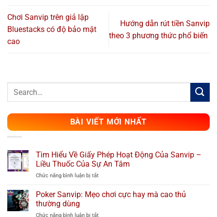
Chơi Sanvip trên giả lập
Hướng dẫn rút tiền Sanvip
Bluestacks có độ bảo mật
theo 3 phương thức phổ biến
cao
BÀI VIẾT MỚI NHẤT
Tìm Hiểu Về Giấy Phép Hoạt Động Của Sanvip –
Liều Thuốc Của Sự An Tâm
Chức năng bình luận bị tắt
ở
Tìm
Hiểu
Poker Sanvip: Mẹo chơi cực hay mà cao thủ
Về
thường dùng
Giấy
Chức năng bình luận bị tắt
ở
Phép