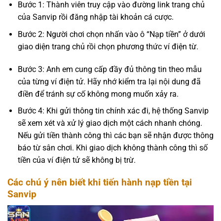
Bước 1: Thành viên truy cập vào đường link trang chủ
của Sanvip rồi đăng nhập tài khoản cá cược.
Bước 2: Người chơi chọn nhấn vào ô “Nạp tiền” ở dưới
giao diện trang chủ rồi chọn phương thức ví điện từ.
Bước 3: Anh em cung cấp đầy đủ thông tin theo mẫu
của từng ví điện tử. Hãy nhớ kiểm tra lại nội dung đã
điền để tránh sự cố không mong muốn xảy ra.
Bước 4: Khi gửi thông tin chính xác đi, hệ thống Sanvip
sẽ xem xét và xử lý giao dịch một cách nhanh chóng.
Nếu gửi tiền thành công thì các bạn sẽ nhận được thông
báo từ sân chơi. Khi giao dịch không thành công thì số
tiền của ví điện tử sẽ không bị trừ.
Các chú ý nên biết khi tiến hành nạp tiền tại
Sanvip