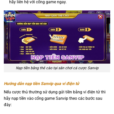
hãy liên hệ với cổng game ngay.
Nạp tiền bằng thẻ cào tại sân chơi cá cược Sanvip
Hướng dẫn nạp tiền Sanvip qua ví điện tử
Nếu cược thủ thường sử dụng gửi tiền bằng ví điện tử thì
hãy nạp tiền vào cổng game Sanvip theo các bước sau
đây: