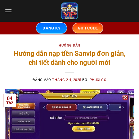
Bỏ
qua
nội
dung
GIFTCODE
ĐĂNG KÝ
HƯỚNG DẪN
Hướng dẫn nạp tiền Sanvip đơn giản,
chi tiết dành cho người mới
ĐĂNG VÀO
THÁNG 2 4, 2025
BỞI
PHUCLOC
04
Th2