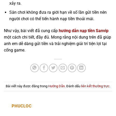
xảy ra.
Sân chơi không đưa ra giới hạn về số lần gửi tiền nên
người chơi có thể tiến hành nạp tiền thoải mái.
Như vậy, bài viết đã cung cấp
hướng dẫn nạp tiền Sanvip
một cách chi tiết, đầy đủ. Mong rằng nội dung trên đã giúp
anh em dễ dàng gửi tiền và trải nghiệm giải trí tiện lợi tại
cổng game.
Bài viết này được đăng trong
Hướng Dẫn
. Đánh dấu
liên kết thường trực
.
PHUCLOC